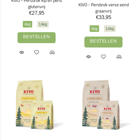
KIVO - Persbrok kip en pens
KIVO - Persbrok verse eend
glutenvrij
graanvrij
€27,95
€33,95
4kg
14kg
4kg
14kg
BESTELLEN
BESTELLEN