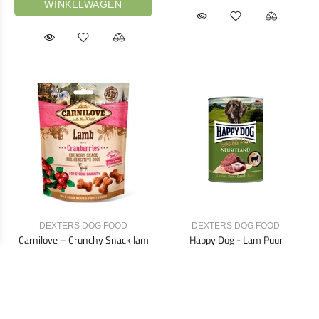
WINKELWAGEN
DEXTERS DOG FOOD
DEXTERS DOG FOOD
Carnilove – Crunchy Snack lam
Happy Dog - Lam Puur
met cranberries
€2,50
€4,25
200gr
400gr
800gr
200gr
BESTELLEN
VOEG TOE AAN