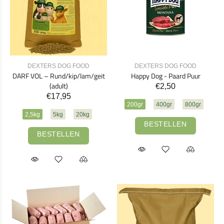
DEXTERS DOG FOOD
DEXTERS DOG FOOD
DARF VOL – Rund/kip/lam/geit
Happy Dog - Paard Puur
(adult)
€2,50
€17,95
200gr
400gr
800gr
2,5kg
5kg
20kg
BESTELLEN
BESTELLEN