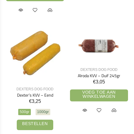
DEXTERS DOG FOOD
Alroda KVV – Duif 245gr
€3,05
DEXTERS DOG FOOD
VOEG TOE AAN
Dexter’s KVV – Eend
WINKELWAGEN
€3,25
500gr
1000gr
BESTELLEN