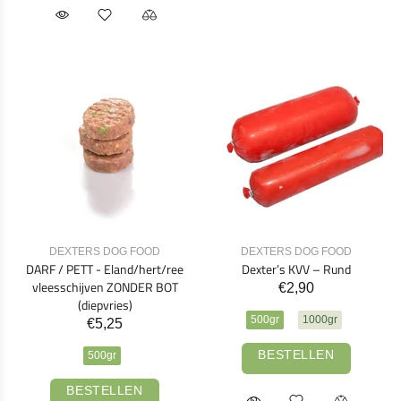
DEXTERS DOG FOOD
DEXTERS DOG FOOD
DARF / PETT - Eland/hert/ree
Dexter’s KVV – Rund
vleesschijven ZONDER BOT
€2,90
(diepvries)
500gr
1000gr
€5,25
BESTELLEN
500gr
BESTELLEN