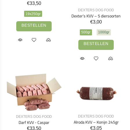
€33,50
DEXTERS DOG FOOD
19x250gr
Dexter’s KVV – 5 diersoorten
€3,00
BESTELLEN
500gr
1000gr
BESTELLEN
DEXTERS DOG FOOD
DEXTERS DOG FOOD
Alroda KVV – Konijn 245gr
Darf KVV - Caspar
€3,05
€33,50