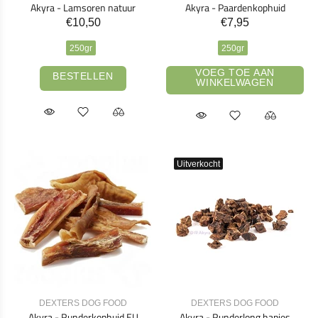
Akyra - Lamsoren natuur
Akyra - Paardenkophuid
€10,50
€7,95
250gr
250gr
VOEG TOE AAN
BESTELLEN
WINKELWAGEN
Uitverkocht
DEXTERS DOG FOOD
DEXTERS DOG FOOD
Akyra - Runderkophuid EU
Akyra - Runderlong hapjes