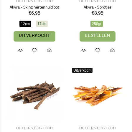
DEXTERS DOG FOOD
DEXTERS DOG FOOD
Akyra - Skinz hertenhuid bot
Akyra - Sprotjes
€6,95
€8,95
12cm
17cm
250gr
UITVERKOCHT
BESTELLEN
Uitverkocht
DEXTERS DOG FOOD
DEXTERS DOG FOOD