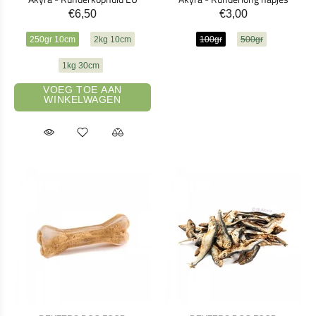
€6,50
€3,00
250gr 10cm
2kg 10cm
100gr
500gr
1kg 30cm
VOEG TOE AAN
WINKELWAGEN