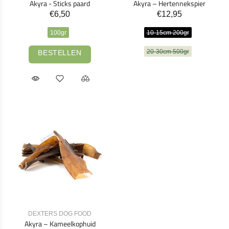
Akyra - Sticks paard
Akyra – Hertennekspier
€6,50
€12,95
100gr
10-15cm 200gr
20-30cm 500gr
BESTELLEN
DEXTERS DOG FOOD
Akyra – Kameelkophuid