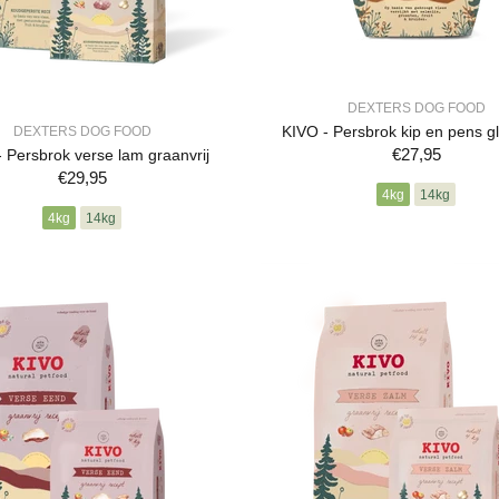
DEXTERS DOG FOOD
KIVO - Persbrok kip en pens gl
DEXTERS DOG FOOD
€27,95
 Persbrok verse lam graanvrij
€29,95
4kg
14kg
4kg
14kg
BESTELLEN
 TOE AAN WINKELWAGEN