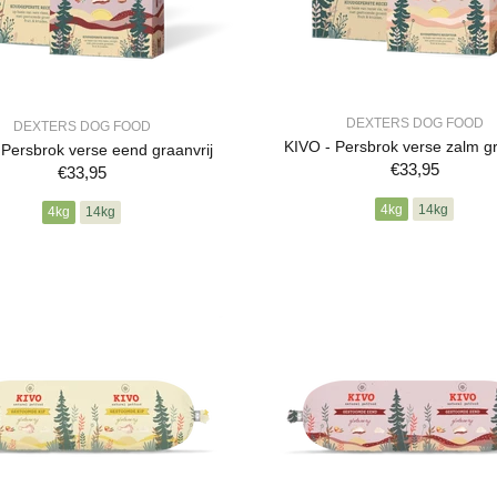
DEXTERS DOG FOOD
DEXTERS DOG FOOD
KIVO - Persbrok verse zalm gr
 Persbrok verse eend graanvrij
€33,95
€33,95
4kg
14kg
4kg
14kg
VOEG TOE AAN WINKEL
BESTELLEN