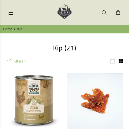
Home
Kip
Kip
(21)
Filteren