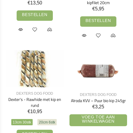
kipfilet 20cm
€13,50
€5,95
BESTELLEN
BESTELLEN
DEXTERS DOG FOOD
DEXTERS DOG FOOD
Dexter's - Rawhide met kip en
Alroda KVV – Puur bio kip 245gr
rund
€3,25
€10,95
VOEG TOE AAN
WINKELWAGEN
13cm 30stk
20cm 6stk