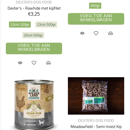
DEXTERS DOG FOOD
450gr
Dexter's - Rawhide met kipfilet
€3,25
VOEG TOE AAN
WINKELWAGEN
13cm 100gr
13cm 500gr
20cm 500gr
VOEG TOE AAN
WINKELWAGEN
DEXTERS DOG FOOD
Meadowfield - Semi moist Kip