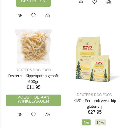
BESTELLEN
DEXTERS DOG FOOD
Dexter's - Kippenpoten gepoft
600gr
€11,95
DEXTERS DOG FOOD
VOEG TOE AAN
KIVO - Persbrok verse kip
WINKELWAGEN
glutenvrij
€27,95
4kg
14kg