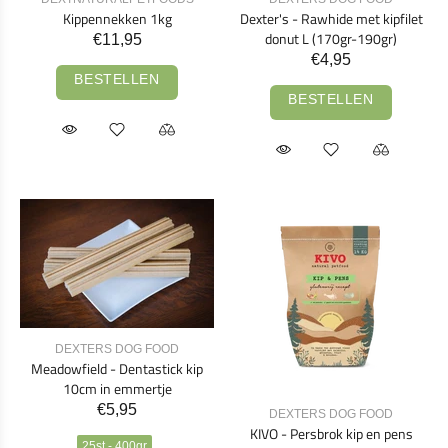
Kippennekken 1kg
Dexter's - Rawhide met kipfilet
donut L (170gr-190gr)
€11,95
€4,95
BESTELLEN
BESTELLEN
DEXTERS DOG FOOD
Meadowfield - Dentastick kip
10cm in emmertje
€5,95
DEXTERS DOG FOOD
KIVO - Persbrok kip en pens
25st - 400gr