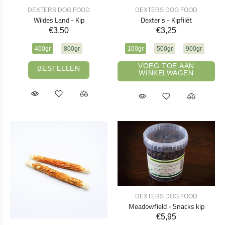
DEXTERS DOG FOOD
DEXTERS DOG FOOD
Wildes Land - Kip
Dexter's - Kipfilét
€3,50
€3,25
400gr
800gr
100gr
500gr
900gr
VOEG TOE AAN
BESTELLEN
WINKELWAGEN
DEXTERS DOG FOOD
Meadowfield - Snacks kip
€5,95