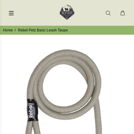
Home
Rebel Petz Basic Leash Taupe