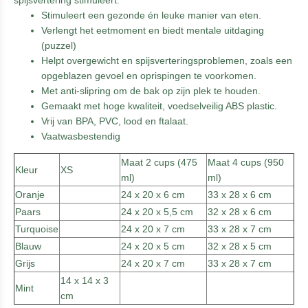
spijsvertering stimuleert.
Stimuleert een gezonde én leuke manier van eten.
Verlengt het eetmoment en biedt mentale uitdaging
(puzzel)
Helpt overgewicht en spijsverteringsproblemen, zoals een
opgeblazen gevoel en oprispingen te voorkomen.
Met anti-slipring om de bak op zijn plek te houden.
Gemaakt met hoge kwaliteit, voedselveilig ABS plastic.
Vrij van BPA, PVC, lood en ftalaat.
Vaatwasbestendig
Maat 2 cups (475
Maat 4 cups (950
Kleur
XS
ml)
ml)
Oranje
24 x 20 x 6 cm
33 x 28 x 6 cm
Paars
24 x 20 x 5,5 cm
32 x 28 x 6 cm
Turquoise
24 x 20 x 7 cm
33 x 28 x 7 cm
Blauw
24 x 20 x 5 cm
32 x 28 x 5 cm
Grijs
24 x 20 x 7 cm
33 x 28 x 7 cm
14 x 14 x 3
Mint
cm