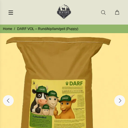
Home
DARF VOL – Rund/kip/lam/geit (Puppy)