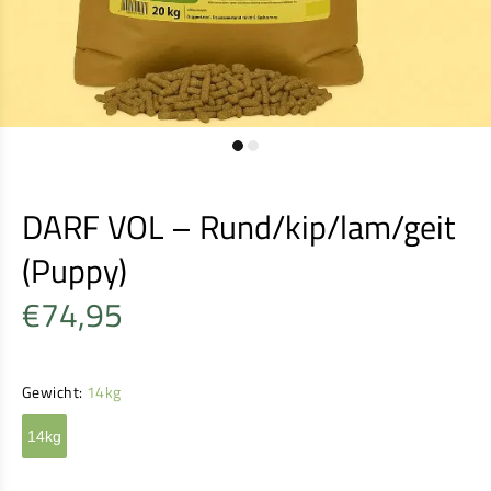
DARF VOL – Rund/kip/lam/geit
(Puppy)
€74,95
Gewicht:
14kg
14kg