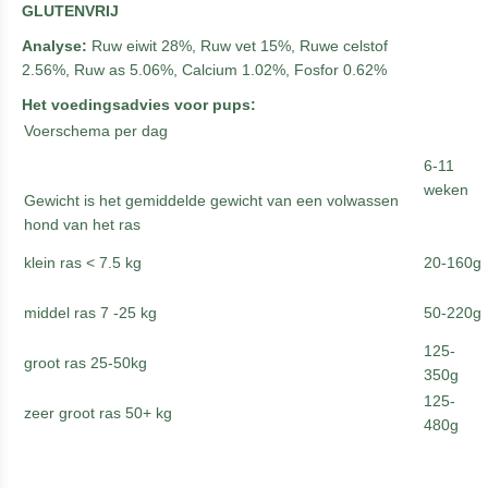
GLUTENVRIJ
Analyse:
Ruw eiwit 28%, Ruw vet 15%, Ruwe celstof
2.56%, Ruw as 5.06%, Calcium 1.02%, Fosfor 0.62%
Het voedingsadvies voor pups:
Voerschema per dag
6-11
weken
Gewicht is het gemiddelde gewicht van een volwassen
hond van het ras
klein ras < 7.5 kg
20-160g
middel ras 7 -25 kg
50-220g
125-
groot ras 25-50kg
350g
125-
zeer groot ras 50+ kg
480g